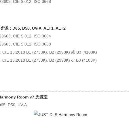
3603, CIE S 012, ISO 3668
源：D65, D50, UV-A, ALT1, ALT2
3603, CIE S 012, ISO 3664
3603, CIE S 012, ISO 3668
IE 15:2018 B1 (2733K), B2 (2998K) 或 B3 (4103K)
IE 15:2018 B1 (2733K), B2 (2998K) or B3 (4103K)
Harmony Room v7 光源室
, D50, UV-A