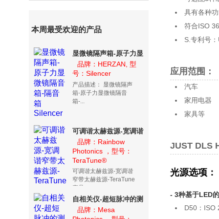
具有各种功
符合ISO 3
本周最受欢迎的产品
S.专利号：US
显微镜隔声箱-原子力显
微镜隔音箱-隔音箱
品牌：HERZAN, 型
应用范围：
号：Silencer
Silencer
产品描述： 显微镜隔声
汽车
箱-原子力显微镜隔音
家用电器
箱-...
家具等
可调谐太赫兹源-宽调谐
窄带太赫兹源-
品牌：Rainbow
JUST DL
Photonics ，型号：
TeraTune
TeraTune®
光源选项：
可调谐太赫兹源-宽调谐
窄带太赫兹源-TeraTune
产品...
- 3种基于LED的光
自相关仪-超短脉冲的测
D50：ISO 2
量工具-超短脉宽测量系
品牌：Mesa