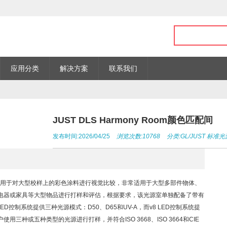
应用分类
解决方案
联系我们
JUST DLS Harmony Room颜色匹配间
发布时间:2026/04/25
浏览次数:10768
分类:
GL/JUST
标准光
光源室，主要用于对大型校样上的彩色涂料进行视觉比较，非常适用于大型多部件物体、
电器或家具等大型物品进行打样和评估，根据要求，该光源室单独配备了带有
v7 LED控制系统提供三种光源模式：D50、D65和UV-A，而v8 LED控制系统提
使用三种或五种类型的光源进行打样，并符合ISO 3668、ISO 3664和CIE