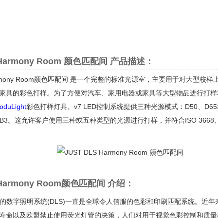
S Harmony Room 颜色匹配间 产品描述：
 Harmony Room颜色匹配间 是一个完整的标准光源室，主要用于对
家具的彩色打样。为了方便对汽车、家用电器或家具等大型物品进行打样和评
oduLight
彩色打样灯具。v7 LED控制系统提供三种光源模式：D50、D65和
B3。这允许客户使用三种或五种类型的光源进行打样，并符合ISO 3668、ISO
 Harmony Room颜色匹配间 介绍：
mlicht的数字照明系统(DLS)一直是全球令人信服的色彩和印刷匹配系
寿命以及欧盟禁止使用荧光灯管的决策，人们对用于视觉色彩控制和质量检测