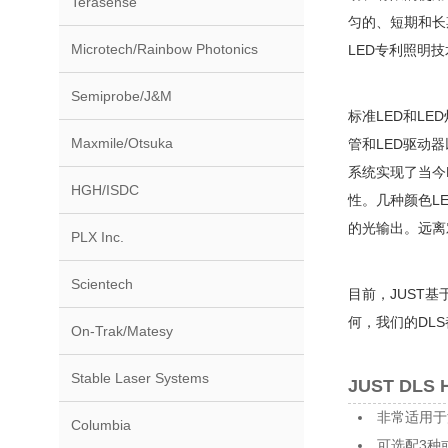
Terasense
匀的、短期和长期
Microtech/Rainbow Photonics
LED专利照明
Semiprobe/J&M
标准LED和L
Maxmile/Otsuka
管和LED驱动
系统实现了当今
HGH/ISDC
性。几种颜色L
的光输出。远离
PLX Inc.
Scientech
目前，JUST
何，我们的DL
On-Trak/Matesy
Stable Laser Systems
JUST DL
非常适用于
Columbia
可选配3种