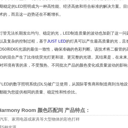
稳定的LED照明成为一种高性能、经济高效和符合标准的解决方案。目前，JUS
技术的，而且这一趋势还在不断增长。
ED灯管无法长期发出均匀、稳定的光，LED制造质量的波动也加剧了这一
器以及复杂的控制过程，基于
JUST LED
的灯具可以产生最高质量的光，且长期
D50和D65光源的最佳一致性，确保准确的色彩判断。该技术将二极管
ED的混合产生了比传统荧光灯更和谐、更完整的光谱。其结果是，在未来几
对环境有害的汞，不受预热、不同批次产品的颜色变化或质量波动的影响
基于LED的数字照明系统(DLS)被广泛使用，从国际零售商和制造商到当
S都能为您提供相同的质量、稳定性和性价比。
S Harmony Room 颜色匹配间 产品特点：
汽车、家用电器或家具等大型物体的彩色打样
或5种光源