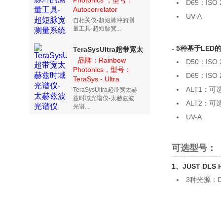
Photonics ，型号：
统
D65：ISO 2
Autocorrelator
UV-A
自相关仪-超短脉冲的测
量工具-超短脉宽...
- 5种基于LED的光
TeraSysUltra超带宽太
赫兹时域光谱仪-太赫兹
品牌：Rainbow
D50：ISO 2
Photonics，型号：
波光谱仪
D65：ISO 2
TeraSys - Ultra
ALT1：可选 C
TeraSysUltra超带宽太赫
兹时域光谱仪-太赫兹波
ALT2：可选 C
光谱...
UV-A
可选型号：
1、JUST DLS 
3种光源：D65