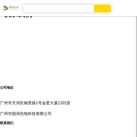
联系我们
Tel: 020-85666701
需要一个专家吗? 请联系我们，我们将为您提供专业的咨询
服务!
展会联络：info@guruntech.com
公司地址
广州市天河区翰景路1号金星大厦1101室
广州市固润光电科技有限公司
联系我们