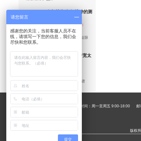
自相关仪-超短脉冲的测
请您留言
量工具-超短脉宽测量系
品牌：Mesa
Photonics ，型号：
统
Autocorrelator
感谢您的关注，当前客服人员不在
线，请填写一下您的信息，我们会
自相关仪-超短脉冲的测量工具-超短脉
尽快和您联系。
宽...
TeraSysUltra超带宽太
赫兹时域光谱仪-太赫兹
品牌：Rainbow
Photonics，型号：
波光谱仪
TeraSys - Ultra
TeraSysUltra超带宽太赫兹时域光谱
仪-太赫兹波光谱...
电话：020-85666701
工作时间：周一至周五 9:00-18:00
邮箱
版权所
提交
光谱辐射计
主动减振台