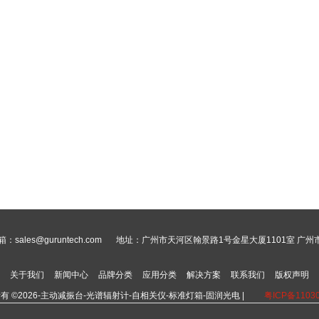
：sales@guruntech.com
地址：广州市天河区翰景路1号金星大厦1101室 广
关于我们
新闻中心
品牌分类
应用分类
解决方案
联系我们
版权声明
有 ©2026-主动减振台-光谱辐射计-自相关仪-标准灯箱-固润光电 |
粤ICP备1103