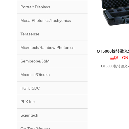
Portrait Displays
Mesa Photonics/Tachyonics
Terasense
Microtech/Rainbow Photonics
OT5000旋转激
品牌：ON-
Semiprobe/J&M
OT5000旋转激
Maxmile/Otsuka
HGH/ISDC
PLX Inc.
Scientech
On-Trak/Matesy