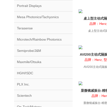
Portrait Displays
Mesa Photonics/Tachyonics
桌上型主动式隔
品牌：Herz,
Terasense
桌上型主动式隔
Microtech/Rainbow Photonics
Semiprobe/J&M
AVI200主动式隔
品牌：Herz, 型
Maxmile/Otsuka
AVI200主动式隔
HGH/ISDC
PLX Inc.
显微镜减振台-精
Scientech
品牌：Her
显微镜减振台-精密
On-Trak/Matesy