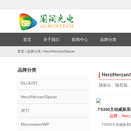
首页
关于我们
新闻中心
品牌分类
首页
/
品牌分类
/
Herz/Herzan/Spicer
品牌分类
Herz/Her
GL/JUST
隔振台、隔音箱
Herz/Herzan/Spicer
TS300主动减振系统
JETI
品牌：Herz,
Microvision/WP
TS300主动减振系统-