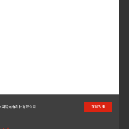
在线客服
州市固润光电科技有限公司