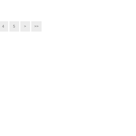
4
5
>
>>