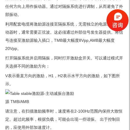
任何方向上用作振动器。通过对隔振系统进行调制，从而避免了外
部振动。
利用配套电缆将激励源连接至隔振系统，无需独立的电源。用作振
动器时，通常需要正弦波。这必须通过外部信号发生器提供。将信
号连接至激励源输入插口，TMB最大幅度8Vpp,AMB最大幅度
20Vpp。
打开隔振系统并启用隔振，同时打开激励盒开关。可以通过模式开
关选择不同的激励方向：
V表示垂直方向的激励，H1，H2表示水平方向的激励，如下图所
示。
请注意，在扫描激励频率时，速度将在2-100Hz范围内保持大致恒
定。超过此频率，根据负载，可能会出现一些谐振。 出于控制目
的，应使用外部加速度计。