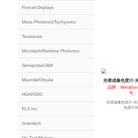
Portrait Displays
Mesa Photonics/Tachyonics
Terasense
Microtech/Rainbow Photonics
Semiprobe/J&M
Maxmile/Otsuka
光谱成像色度计-
度色度计
品牌：Westboro
号：
HGH/ISDC
光谱成像色度计-光
色度计WP
PLX Inc.
Scientech
On-Trak/Matesy