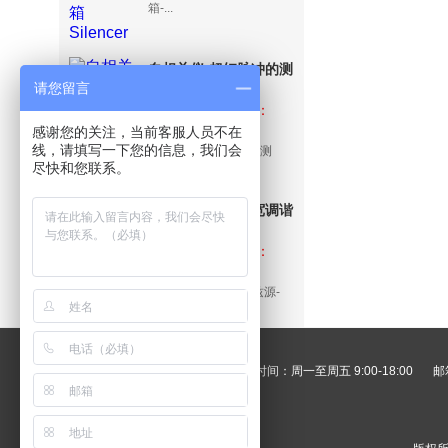
箱-...
自相关仪-超短脉冲的测
请您留言
量工具-超短脉宽测量系
品牌：Mesa
Photonics ，型号：
统
Autocorrelator
感谢您的关注，当前客服人员不在
线，请填写一下您的信息，我们会
自相关仪-超短脉冲的测
尽快和您联系。
量工具-超短脉宽...
可调谐太赫兹源-宽调谐
窄带太赫兹源-
品牌：Rainbow
Photonics ，型号：
TeraTune
TeraTune®
可调谐太赫兹源-宽调谐窄带太赫兹源-
TeraTune 产品...
电话：020-85666701
工作时间：周一至周五 9:00-18:00
邮箱