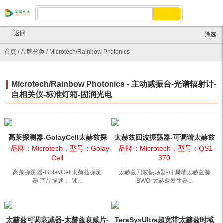
返回
筛选
首页
/
品牌分类
/
Microtech/Rainbow Photonics
Microtech/Rainbow Photonics - 主动减振台-光谱辐射计-
自相关仪-标准灯箱-固润光电
高莱探测器-GolayCell太赫兹探
太赫兹回波振荡器-可调谐太赫兹
测器
源BWO-太赫兹发生器
品牌：Microtech，型号：Golay
品牌：Microtech，型号：QS1-
Cell
370
高莱探测器-GolayCell太赫兹探测
太赫兹回波振荡器-可调谐太赫兹源
器 产品描述： Mi...
BWO-太赫兹发生器...
太赫兹可调衰减器-太赫兹衰减片-
TeraSysUltra超宽带太赫兹时域