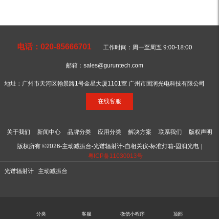
电话：020-85666701
工作时间：周一至周五 9:00-18:00
邮箱：sales@guruntech.com
地址：广州市天河区翰景路1号金星大厦1101室 广州市固润光电科技有限公司
在线客服
关于我们
新闻中心
品牌分类
应用分类
解决方案
联系我们
版权声明
版权所有 ©2026-主动减振台-光谱辐射计-自相关仪-标准灯箱-固润光电 |
粤ICP备11030013号
光谱辐射计
主动减振台
分类
客服
微信小程序
顶部