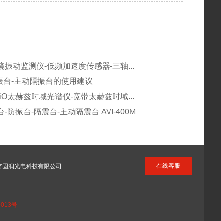
振动监测仪-低频加速度传感器-三轴...
减振台-主动隔振台的使用建议
ysAiO太赫兹时域光谱仪-宽带太赫兹时域...
-防振台-隔震台-主动隔震台 AVI-400M
在线客服
州市固润光电科技有限公司
0013号