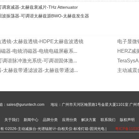
调衰减器-太赫兹衰减片-THz Attenuator
回波振荡器-可调谐太赫兹源BWO-太赫兹发生器
透镜-太赫兹透镜-HDPE太赫兹波透镜
电子显微镜
动消磁器-电镜消磁器-电镜电磁屏蔽系...
HERZ
ire可调谐脉冲激光系统-可调谐固体激...
TeraS
-太赫兹带通滤波器-太赫兹带通滤...
主动减震台
：sales@guruntech.com
地址：广州市天河区翰景路1号金星大厦1101室 广
关于我们
新闻中心
品牌分类
应用分类
解决方案
联系我们
版权声明
有 ©2026-主动减振台-光谱辐射计-自相关仪-标准灯箱-固润光电 |
粤ICP备1103