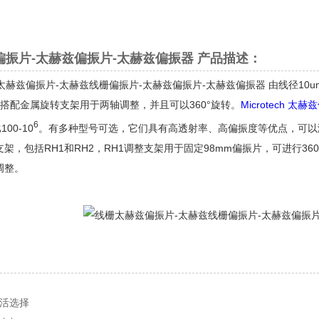
振片-太赫兹偏振片-太赫兹偏振器 产品描述：
赫兹偏振片-太赫兹线栅偏振片-太赫兹偏振片-太赫兹偏振器 由线径10um
以搭配金属旋转支架用于两轴调整，并且可以360°旋转。
Microtech 太
6
100-10
。有多种型号可选，它们具有高透射率、高偏振度等优点，可以
架，包括RH1和RH2，RH1调整支架用于固定98mm偏振片，可进行360
调整。
活选择