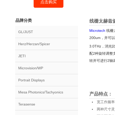
点击购买
品牌分类
线栅太赫兹偏
Microtech
线栅太
GL/JUST
200um，并可
Herz/Herzan/Spicer
3.0THz，消光比
配2种旋转调整支
JETI
转并可进行2轴
Microvision/WP
Portrait Displays
Mesa Photonics/Tachyonics
产品特点：
宽工作频率
Terasense
两种尺寸灵