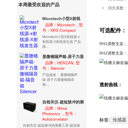
本周最受欢迎的产品
消光系数：1
Microtech小型X射线
源-x射线源-X射线发生
品牌：Microtech，型
可选配件：
号：XRS Compact
器
Microtech小型X射线源-x
射线源-X射线发生器 产品
RH1调整支架：
描...
RH2调整支架：
显微镜隔声箱-原子力显
微镜隔音箱-隔音箱
品牌：HERZAN, 型
号：Silencer
Silencer
产品描述： 显微镜隔声
箱-原子力显微镜隔音
透射曲线：
箱-...
自相关仪-超短脉冲的测
量工具-超短脉宽测量系
品牌：Mesa
Photonics ，型号：
统
Autocorrelator
标签:
传感器
自相关仪-超短脉冲的测量工具-超短脉