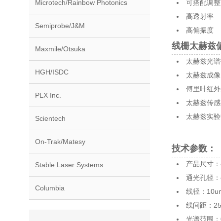
可搭配调整
Microtech/Rainbow Photonics
高透射率
Semiprobe/J&M
高偏振度
线栅太赫兹偏
Maxmile/Otsuka
太赫兹光谱
HGH/ISDC
太赫兹成像
傅里叶红外
PLX Inc.
太赫兹传感
太赫兹实验
Scientech
On-Trak/Matesy
技术参数：
产品尺寸：φ
Stable Laser Systems
通光孔径：φ
Columbia
线径：10um
线间距：25-
光谱范围：0.