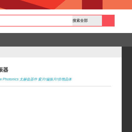
振器
w Photonics
太赫兹器件
窗片/偏振片/倍增晶体