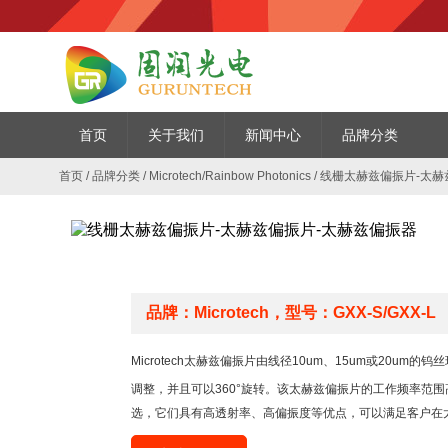
首页
关于我们
新闻中心
品牌分类
首页
/
品牌分类
/
Microtech/Rainbow Photonics
/
线栅太赫兹偏振片-太赫
品牌：Microtech，型号：GXX-S/GXX-L
Microtech太赫兹偏振片由线径10um、15um或20u
调整，并且可以360°旋转。该太赫兹偏振片的工作频率范围高达3T
选，它们具有高透射率、高偏振度等优点，可以满足客户在