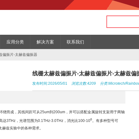
应用分类
解决方案
联系我们
兹偏振片-太赫兹偏振器
线栅太赫兹偏振片-太赫兹偏振片-太赫兹偏
发布时间:2026/05/01
浏览次数:4209
分类:
Microtech/Rainbo
m的钨丝环绕而成，其线间距可从25um到200um，并可以搭配金属旋转支架用于两轴
6
Hz，光谱范围为0.1THz-3.0THz，消光比100-10
。有多种型号可
太赫兹实验中的各种需求。