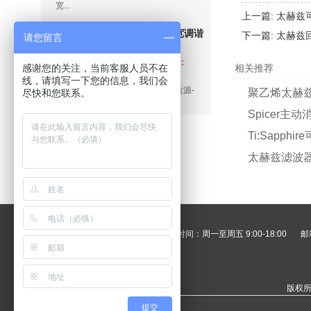
宽...
上一篇:
太赫兹可
可调谐太赫兹源-宽调谐
下一篇:
太赫兹
请您留言
窄带太赫兹源-
品牌：Rainbow
Photonics ，型号：
TeraTune
感谢您的关注，当前客服人员不在
相关推荐
TeraTune®
线，请填写一下您的信息，我们会
可调谐太赫兹源-宽调谐窄带太赫兹源-
聚乙烯太赫兹
尽快和您联系。
TeraTune 产品...
Spicer主
Ti:Sapph
太赫兹滤波器
电话：020-85666701
工作时间：周一至周五 9:00-18:00
邮箱
版权所
提交
光谱辐射计
主动减振台