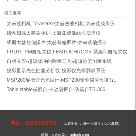
相关推荐
太赫兹相机-Terasense太赫兹波相机-太赫兹成像仪
线性扫描太赫兹相机-太赫兹成像线性扫描仪
线栅太赫兹偏振片-太赫兹偏振片-太赫兹偏振器
FR103TPM自相关仪-FEMTOCHROME-紧凑型自相关仪
自相关仪-超短脉冲的测量工具-超短脉宽测量系统
投影显示光色性能分析仪-投影仪光学测试系统-...
MSP200显微分光光度计-MSP200专业煤岩显微分...
Table stable减振台-主动隔振台-防震台TS-300
电话：020-85666701
工作时间：周一至周五 9:00-18:00
邮箱：sales@guruntech.com