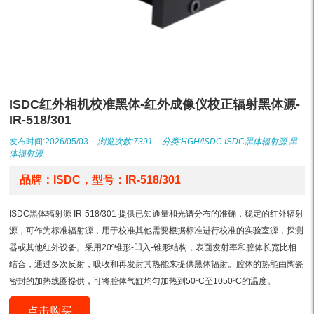
ISDC红外相机校准黑体-红外成像仪校正辐射黑体源-
IR-518/301
发布时间:2026/05/03
浏览次数:7391
分类:
HGH/ISDC
ISDC黑体辐射源
黑
体辐射源
品牌：ISDC，型号：IR-518/301
ISDC黑体辐射源 IR-518/301 提供已知通量和光谱分布的准确，稳定的红外辐射
源，可作为标准辐射源，用于校准其他需要根据标准进行校准的实验室源，探测
器或其他红外设备。采用20º锥形-凹入-锥形结构，表面发射率和腔体长宽比相
结合，通过多次反射，吸收和再发射其热能来提供黑体辐射。腔体的热能由陶瓷
密封的加热线圈提供，可将腔体气缸均匀加热到50ºC至1050ºC的温度。
点击购买