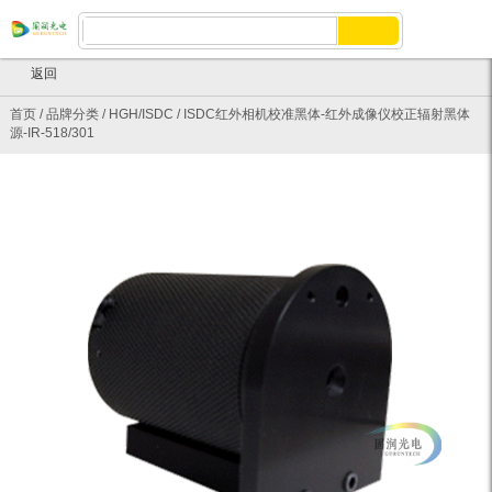
返回
首页
/
品牌分类
/
HGH/ISDC
/
ISDC红外相机校准黑体-红外成像仪校正辐射黑体
源-IR-518/301