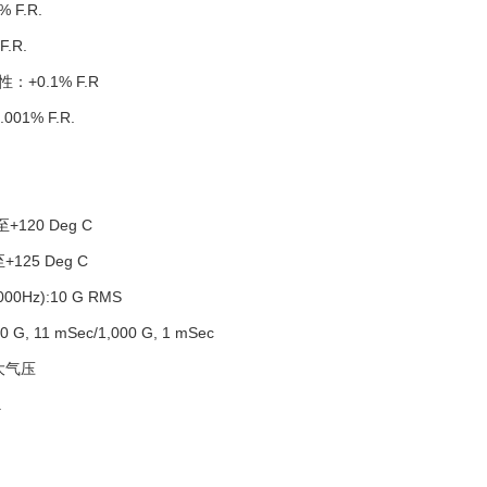
 F.R.
.R.
+0.1% F.R
01% F.R.
+120 Deg C
125 Deg C
0Hz):10 G RMS
 11 mSec/1,000 G, 1 mSec
大气压
.