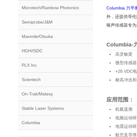
Microtech/Rainbow Photonics
Columbia 
外，还提供哥伦比
Semiprobe/J&M
噪声传感器专为
Maxmile/Otsuka
Columbi
HGH/ISDC
高灵敏度
微型传感器
PLX Inc.
+28 VDC
Scientech
耐高冲击和
On-Trak/Matesy
应用范围
：
Stable Laser Systems
机载遥测
低频运动研
Columbia
地震运动研
航空及导弹