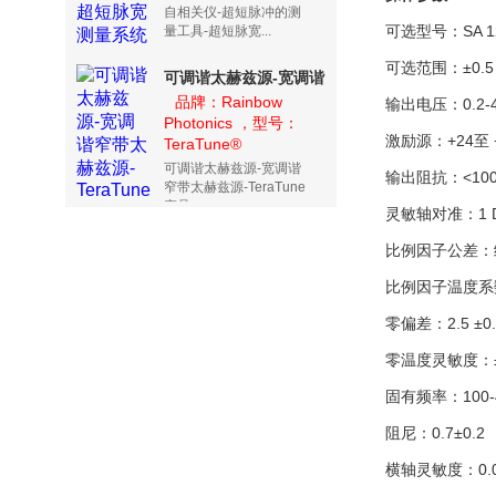
自相关仪-超短脉冲的测
可选型号：SA 1
量工具-超短脉宽...
可选范围：±0.5 
可调谐太赫兹源-宽调谐
窄带太赫兹源-
品牌：Rainbow
输出电压：0.2-4
Photonics ，型号：
TeraTune
激励源：+24至 
TeraTune®
可调谐太赫兹源-宽调谐
输出阻抗：<100
窄带太赫兹源-TeraTune
产品...
灵敏轴对准：1 De
比例因子公差：
比例因子温度系数：0
零偏差：2.5 ±0.
零温度灵敏度：±0.
固有频率：100-
阻尼：0.7±0.2
横轴灵敏度：0.