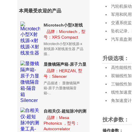
汽轮机振动
本周最受欢迎的产品
军用和民用
交通系统监
Microtech小型X射线
坠机记录、
源-x射线源-X射线发生
品牌：Microtech，型
号：XRS Compact
器
汽车底盘测
Microtech小型X射线源-x
射线源-X射线发生器 产品
描...
升级选项：
显微镜隔声箱-原子力显
高性能线性
微镜隔音箱-隔音箱
品牌：HERZAN, 型
双轴线性加
号：Silencer
Silencer
产品描述： 显微镜隔声
三轴线性加
箱-原子力显微镜隔音
线性加速度
箱-...
角加速度计
自相关仪-超短脉冲的测
量工具-超短脉宽测量系
品牌：Mesa
技术参数：
Photonics ，型号：
统
Autocorrelator
操作参数：