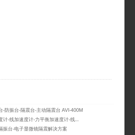
-防振台-隔震台-主动隔震台 AVI-400M
计-线加速度计-力平衡加速度计-线...
隔振台-电子显微镜隔震解决方案