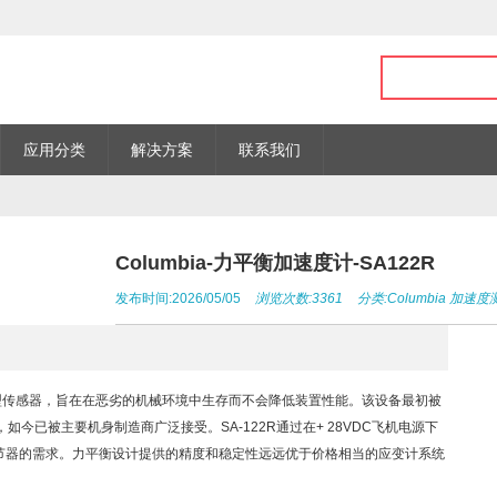
应用分类
解决方案
联系我们
Columbia-力平衡加速度计-SA122R
发布时间:2026/05/05
浏览次数:3361
分类:
Columbia
加速度
一种轻型传感器，旨在在恶劣的机械环境中生存而不会降低装置性能。该设备最初被
今已被主要机身制造商广泛接受。SA-122R通过在+ 28VDC飞机电源下
调节器的需求。力平衡设计提供的精度和稳定性远远优于价格相当的应变计系统