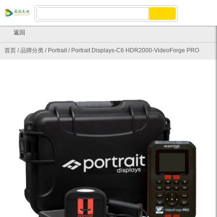
返回
首页
/
品牌分类
/
Portrait
/
Portrait Displays-C6 HDR2000-VideoForge PRO