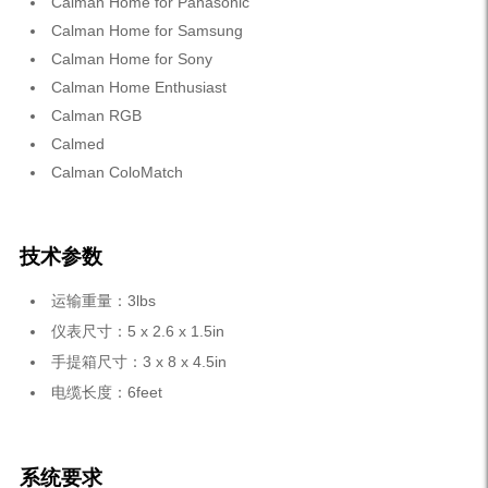
Calman Home for Panasonic
Calman Home for Samsung
Calman Home for Sony
Calman Home Enthusiast
Calman RGB
Calmed
Calman ColoMatch
技术参数
运输重量：3lbs
仪表尺寸：5 x 2.6 x 1.5in
手提箱尺寸：3 x 8 x 4.5in
电缆长度：6feet
系统要求