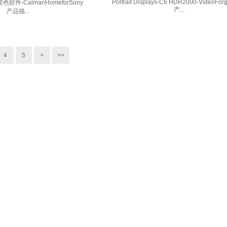
Portrait Displays-C6 HDR2000-VideoFo
软件-CalmanHomeforSony
产...
产品描...
4
5
>
>>