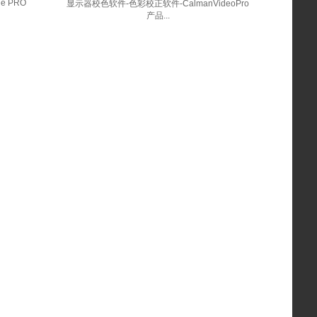
rge PRO
显示器校色软件-色彩校正软件-CalmanVideoPro
产品...