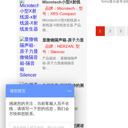
Sony显示器专业校色
Microtech小型X射线
源-x射线源-X射线发生
品牌：Microtech，型
号：XRS Compact
器
Microtech小型X射线源-x
射线源-X射线发生器 产品
描...
1
2
3
显微镜隔声箱-原子力显
微镜隔音箱-隔音箱
品牌：HERZAN, 型
号：Silencer
Silencer
产品描述： 显微镜隔声
箱-原子力显微镜隔音
箱-...
自相关仪-超短脉冲的测
请您留言
量工具-超短脉宽测量系
品牌：Mesa
Photonics ，型号：
统
Autocorrelator
感谢您的关注，当前客服人员不在
线，请填写一下您的信息，我们会
自相关仪-超短脉冲的测
尽快和您联系。
量工具-超短脉宽...
可调谐太赫兹源-宽调谐