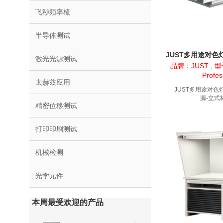
飞秒频率梳
半导体测试
JUST多用途对色
激光光源测试
源-立式
品牌：JUST , 型号
Profes
太赫兹应用
JUST多用途对色
源-立式标
精密位移测试
打印印刷测试
机械检测
光学元件
本周最受欢迎的产品