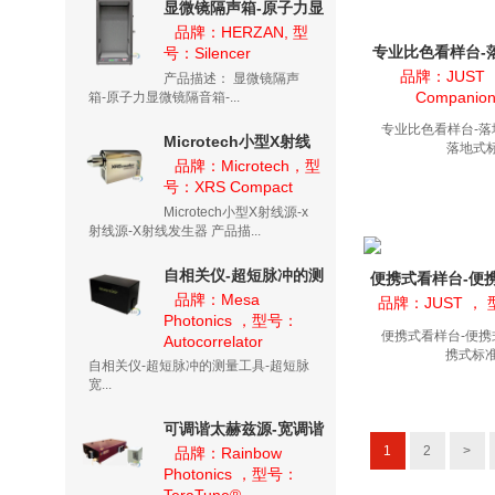
显微镜隔声箱-原子力显
微镜隔音箱-隔音箱
品牌：HERZAN, 型
专业比色看样台-
号：Silencer
Silencer
台-落地
品牌：JUST 
产品描述： 显微镜隔声
Companion 
箱-原子力显微镜隔音箱-...
专业比色看样台-落
Microtech小型X射线
落地式标
源-x射线源-X射线发生
品牌：Microtech，型
号：XRS Compact
器
Microtech小型X射线源-x
射线源-X射线发生器 产品描...
自相关仪-超短脉冲的测
便携式看样台-便
量工具-超短脉宽测量系
品牌：Mesa
便携式
品牌：JUST ， 型
Photonics ，型号：
统
便携式看样台-便携
Autocorrelator
携式标准光
自相关仪-超短脉冲的测量工具-超短脉
宽...
可调谐太赫兹源-宽调谐
1
2
>
窄带太赫兹源-
品牌：Rainbow
Photonics ，型号：
TeraTune