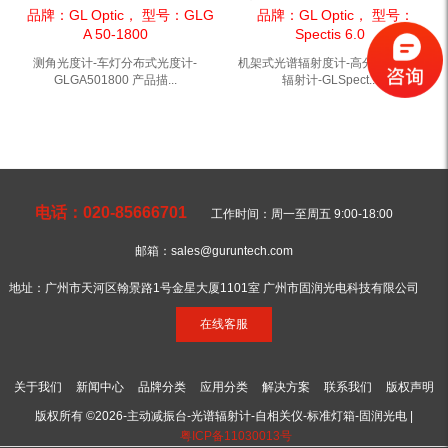
GLGA501800
谱辐射计-GLSpectis6.0
品牌：GL Optic， 型号：GLG
品牌：GL Optic， 型号：
A 50-1800
Spectis 6.0
测角光度计-车灯分布式光度计-
机架式光谱辐射度计-高分辨率光谱
GLGA501800 产品描...
辐射计-GLSpect...
电话：020-85666701
工作时间：周一至周五 9:00-18:00
邮箱：sales@guruntech.com
地址：广州市天河区翰景路1号金星大厦1101室 广州市固润光电科技有限公司
在线客服
关于我们
新闻中心
品牌分类
应用分类
解决方案
联系我们
版权声明
版权所有 ©2026-主动减振台-光谱辐射计-自相关仪-标准灯箱-固润光电 |
粤ICP备11030013号