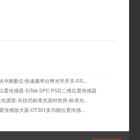
冲测量仪-快速频率分辨光学开关-FR...
位置传感器-SiTek SPC PSD二维位置传感器
准光源室-吊挂式标准光源对色房-标准光...
k位置传感放大器-OT301多功能位置传感...