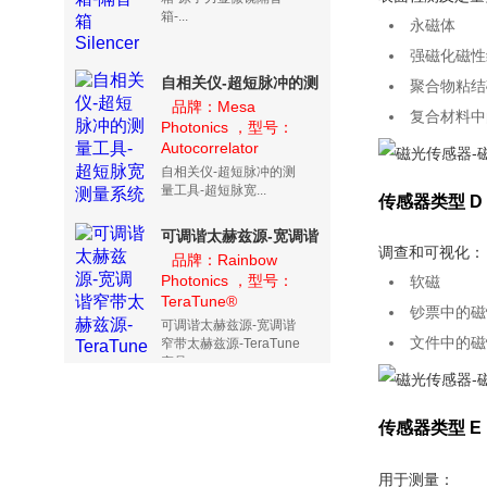
箱-...
永磁体
强磁化磁性
自相关仪-超短脉冲的测
聚合物粘结
量工具-超短脉宽测量系
品牌：Mesa
复合材料中
Photonics ，型号：
统
Autocorrelator
自相关仪-超短脉冲的测
量工具-超短脉宽...
传感器类型 D
可调谐太赫兹源-宽调谐
调查和可视化：
窄带太赫兹源-
品牌：Rainbow
Photonics ，型号：
TeraTune
软磁
TeraTune®
钞票中的磁
可调谐太赫兹源-宽调谐
文件中的磁
窄带太赫兹源-TeraTune
产品...
传感器类型 E
用于测量：