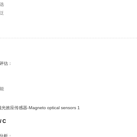
选
泛
评估：
能
 C
分析：