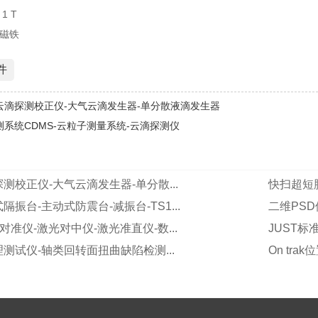
1 T
磁铁
件
云滴探测校正仪-大气云滴发生器-单分散液滴发生器
测系统CDMS-云粒子测量系统-云滴探测仪
测校正仪-大气云滴发生器-单分散...
快扫超短脉
振台-主动式防震台-减振台-TS1...
二维PSD
光对准仪-激光对中仪-激光准直仪-数...
JUST标
测试仪-轴类回转面扭曲缺陷检测...
On tra