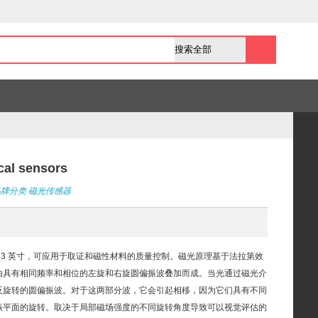
 sensors
品牌分类
磁光传感器
达 3 英寸，可应用于取证和磁性材料的质量控制。磁光原理基于法拉第效
由具有相同频率和相位的左旋和右旋圆偏振波叠加而成。当光通过磁光介
反旋转的圆偏振波。对于这两部分波，它会引起相移，因为它们具有不同
振平面的旋转。取决于局部磁场强度的不同旋转角度导致可以视觉评估的