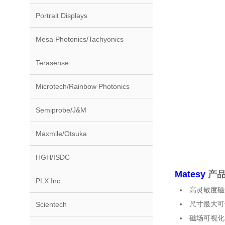
Portrait Displays
Mesa Photonics/Tachyonics
Terasense
Microtech/Rainbow Photonics
Semiprobe/J&M
Maxmile/Otsuka
HGH/ISDC
Matesy
产品
PLX Inc.
高灵敏度磁
尺寸最大可
Scientech
磁场可视化