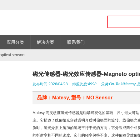
应用分类
解决方案
联系我们
cal sensors
磁光传感器-磁光效应传感器-Magneto optical
发布时间:2026/04/28
浏览次数:4998
分类:
On-Trak/Matesy
品牌：Matesy, 型号：MO Sensor
Matesy 高灵敏度磁光传感器是磁场可视化的基础，尺寸最大可
应。它描述了线偏振光穿过透明介质时偏振面的旋转。线偏振光
质时，磁光介质上施加的磁场平行于光的方向，它分裂成两个相
的折射率和不同的速度。它们的频率保持不变。这种偏移导致偏