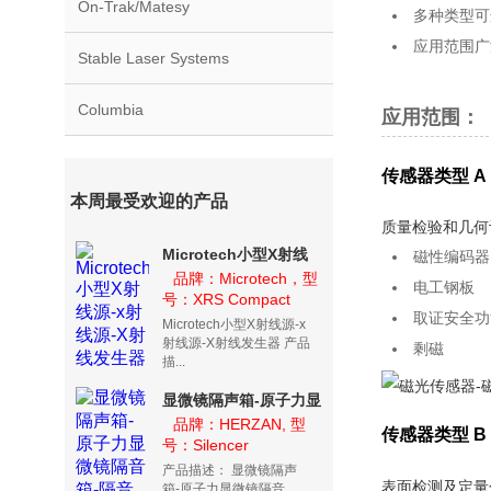
On-Trak/Matesy
多种类型可
应用范围广
Stable Laser Systems
Columbia
应用范围
：
传感器类型 A
本周最受欢迎的产品
质量检验和几何
Microtech小型X射线
磁性编码器
源-x射线源-X射线发生
品牌：Microtech，型
电工钢板
号：XRS Compact
器
取证安全功
Microtech小型X射线源-x
射线源-X射线发生器 产品
剩磁
描...
显微镜隔声箱-原子力显
微镜隔音箱-隔音箱
品牌：HERZAN, 型
传感器类型 B /
号：Silencer
Silencer
产品描述： 显微镜隔声
表面检测及定量
箱-原子力显微镜隔音