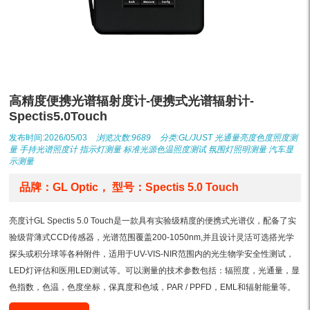
高精度便携光谱辐射度计-便携式光谱辐射计-
Spectis5.0Touch
发布时间:2026/05/03
浏览次数:9689
分类:
GL/JUST
光通量亮度色度照度测
量
手持光谱照度计
指示灯测量
标准光源色温照度测试
氛围灯照明测量
汽车显
示测量
品牌：GL Optic， 型号：Spectis 5.0 Touch
亮度计GL Spectis 5.0 Touch是一款具有实验级精度的便携式光谱仪，配备了实
验级背薄式CCD传感器，光谱范围覆盖200-1050nm,并且设计灵活可选搭光学
探头或积分球等各种附件，适用于UV-VIS-NIR范围内的光生物学安全性测试，
LED灯评估和医用LED测试等。可以测量的技术参数包括：辐照度，光通量，显
色指数，色温，色度坐标，保真度和色域，PAR / PPFD，EML和辐射能量等。