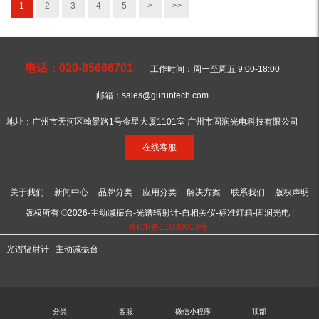
1
2
3
4
5
>
>>
电话：020-85666701
工作时间：周一至周五 9:00-18:00
邮箱：sales@guruntech.com
地址：广州市天河区翰景路1号金星大厦1101室 广州市固润光电科技有限公司
在线客服
关于我们
新闻中心
品牌分类
应用分类
解决方案
联系我们
版权声明
版权所有 ©2026-主动减振台-光谱辐射计-自相关仪-标准灯箱-固润光电 |
粤ICP备11030013号
光谱辐射计
主动减振台
分类
客服
微信小程序
顶部