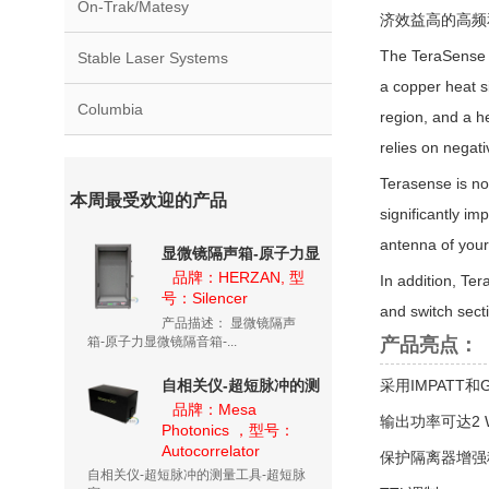
On-Trak/Matesy
济效益高的高频
The TeraSense s
Stable Laser Systems
a copper heat s
Columbia
region, and a h
relies on negati
Terasense is no
本周最受欢迎的产品
significantly i
antenna of your
显微镜隔声箱-原子力显
微镜隔音箱-隔音箱
品牌：HERZAN, 型
In addition, Te
号：Silencer
Silencer
and switch sect
产品描述： 显微镜隔声
箱-原子力显微镜隔音箱-...
产品亮点：
自相关仪-超短脉冲的测
采用IMPATT和
量工具-超短脉宽测量系
品牌：Mesa
输出功率可达2 
Photonics ，型号：
统
Autocorrelator
保护隔离器增强
自相关仪-超短脉冲的测量工具-超短脉