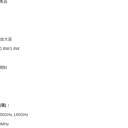
离器
+放大器
8W/1.8W
调制
项)：
0GHz,140GHz
MHz