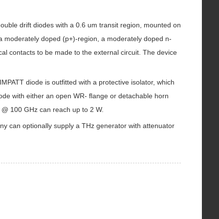
ouble drift diodes with a 0.6 um transit region, mounted on
n, a moderately doped (p+)-region, a moderately doped n-
al contacts to be made to the external circuit. The device
PATT diode is outfitted with a protective isolator, which
iode with either an open WR- ﬂange or detachable horn
cy @ 100 GHz can reach up to 2 W.
y can optionally supply a THz generator with attenuator