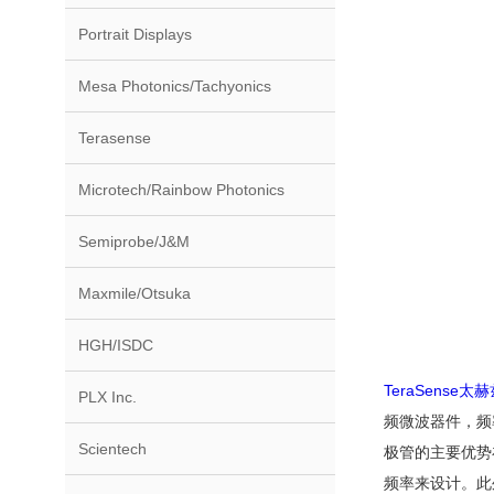
Portrait Displays
Mesa Photonics/Tachyonics
Terasense
Microtech/Rainbow Photonics
Semiprobe/J&M
Maxmile/Otsuka
HGH/ISDC
TeraSense太
PLX Inc.
频微波器件，频
Scientech
极管的主要优势
频率来设计。此