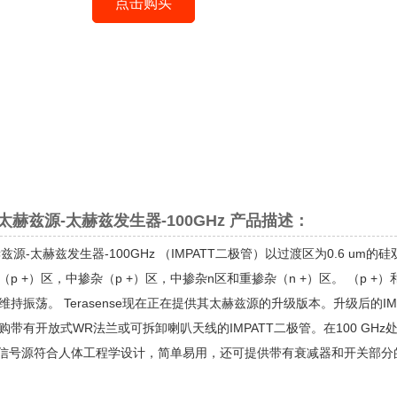
点击购买
se-太赫兹源-太赫兹发生器-100GHz 产品描述：
e-太赫兹源-太赫兹发生器-100GHz （IMPATT二极管）以过渡区为0.
p +）区，中掺杂（p +）区，中掺杂n区和重掺杂（n +）区。 （p 
维持振荡。 Terasense现在正在提供其太赫兹源的升级版本。升级后的
带有开放式WR法兰或可拆卸喇叭天线的IMPATT二极管。在100 GHz处
ense信号源符合人体工程学设计，简单易用，还可提供带有衰减器和开关部