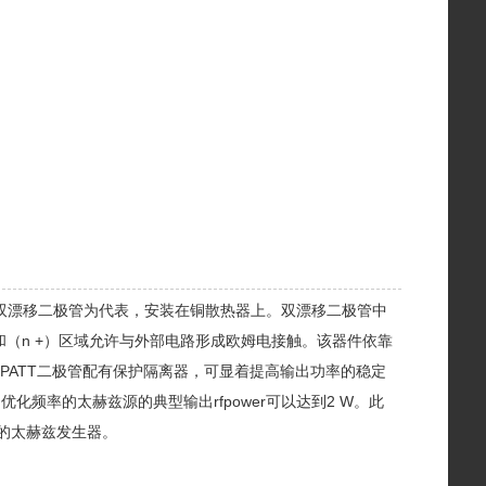
6 um的硅双漂移二极管为代表，安装在铜散热器上。双漂移二极管中
+）和（n +）区域允许与外部电路形成欧姆电接触。该器件依靠
IMPATT二极管配有保护隔离器，可显着提高输出功率的稳定
优化频率的太赫兹源的典型输出rfpower可以达到2 W。此
分的太赫兹发生器。