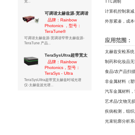
TTL调制
宽...
计算机控制衰减
可调谐太赫兹源-宽调谐
窄带太赫兹源-
品牌：Rainbow
外形紧凑，成本
Photonics ，型号：
TeraTune
TeraTune®
可调谐太赫兹源-宽调谐窄带太赫兹源-
应用范围
：
TeraTune 产品...
太赫兹安检系统 
TeraSysUltra超带宽太
赫兹时域光谱仪-太赫兹
制药和化妆品无
品牌：Rainbow
Photonics，型号：
波光谱仪
食品/农产品扫
TeraSys - Ultra
TeraSysUltra超带宽太赫兹时域光谱
非金属材料（塑
仪-太赫兹波光谱...
汽车金属材料，
艺术品/文物无
疾病检测，组织
光束轮廓分析系