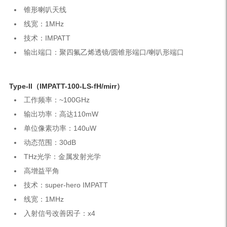
锥形喇叭天线
线宽：1MHz
技术：IMPATT
输出端口：聚四氟乙烯透镜/圆锥形端口/喇叭形端口
Type-II（IMPATT-100-LS-fH/mirr）
工作频率：~100GHz
输出功率：高达110mW
单位像素功率：140uW
动态范围：30dB
THz光学：金属发射光学
高增益平角
技术：super-hero IMPATT
线宽：1MHz
入射信号改善因子：x4