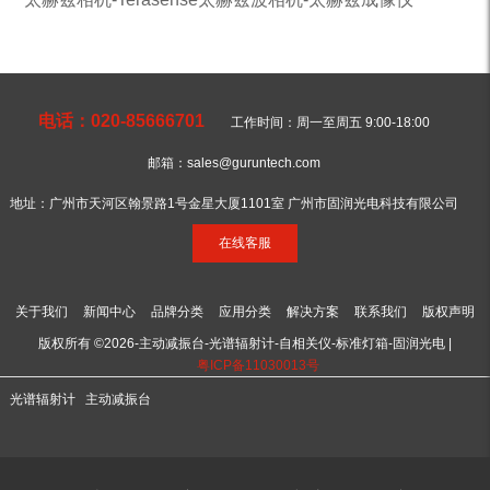
电话：020-85666701
工作时间：周一至周五 9:00-18:00
邮箱：sales@guruntech.com
地址：广州市天河区翰景路1号金星大厦1101室 广州市固润光电科技有限公司
在线客服
关于我们
新闻中心
品牌分类
应用分类
解决方案
联系我们
版权声明
版权所有 ©2026-主动减振台-光谱辐射计-自相关仪-标准灯箱-固润光电 |
粤ICP备11030013号
光谱辐射计
主动减振台