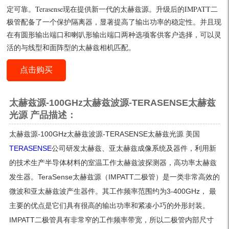
定可靠。Terasense现在提供新一代的太赫兹源。升级后的IMPATT二
极管配备了一个保护隔离器，显著提高了输出功率的稳定性。并且现
在有圆形输出端口和喇叭形输出端口两种选项客供客户选择，可以灵
活的与线型和面阵型的太赫兹相机匹配。
点击购买
太赫兹源-100GHz太赫兹波源-TERASENSE太赫兹
光源 产品描述：
太赫兹源-100GHz太赫兹波源-TERASENSE太赫兹光源 美国
TERASENSE
公司研发太赫兹、亚太赫兹成像系统及器件，利用新
的技术生产半导体材料的室温工作太赫兹波探测器，高功率太赫兹
发生器。TeraSense太赫兹源（IMPATT二极管）是一类非常高效的
微波和亚太赫兹波产生器件。其工作频率范围约为3-400GHz， 最
主要的优点是它们具有很高的输出功率和紧凑小巧的外形封装。
IMPATT二极管具有非常窄的工作频率带宽，所以二极管内部尺寸