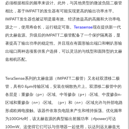
必须根据相应的频率来设计。此外，与其他类型的微波负阻二极管
相比，基于IMPATT的发生器有可能实现更高的输出功率水平。
IMPATT发生器也被证明是最有效、经济效益高的高频和大功率电
源之一，使用寿命长，运行稳定可靠。
Terasense
现在提供新一代
的太赫兹源。升级后的IMPATT二极管配备了一个保护隔离器，显
著提高了输出功率的稳定性。并且现在有圆形输出端口和喇叭形输
出端口两种选项客供客户选择，可以灵活的与线型和面阵型的太赫
兹相机匹配。
TeraSense系列的太赫兹源（IMPATT二极管）又名硅双漂移二极
管，具有0.6μm传输区域，安装在铜散热片上。双漂移二极管中的
各层是：重掺杂（p+）-区域、中等掺杂（p+）-区域、中度掺杂n-
区域和重掺杂（n+）-区域。（p+）和（n+）-区域允许与外部电路
形成欧姆电接触。该器件依靠负电阻来产生和维持振荡。优化频率
为100GHz时，该太赫兹源的典型输出射频功率（rfpower)可达
100mW。这使得它们可以与倍增器一起使用，以达到远太赫兹光