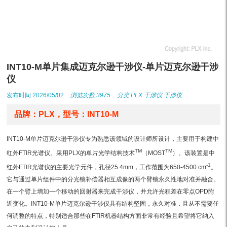
INT10-M单片集成迈克尔逊干涉仪-单片迈克尔逊干涉
仪
发布时间:2026/05/02
浏览次数:3975
分类:
PLX
干涉仪
干涉仪
品牌：PLX，型号：INT10-M
INT10-M单片迈克尔逊干涉仪专为熟悉该领域的设计师所设计，主要用于构建中
TM
TM
红外FTIR光谱仪。采用PLX的单片光学结构技术
（MOST
）。该装置是中
-1
红外FTIR光谱仪的主要光学元件，孔径25.4mm，工作范围为650-4500 cm
。
它与通过单片组件中的分光镜补偿器相互成像的两个臂镜永久性地对准并融合。
在一个臂上增加一个移动的回射器来完成干涉仪，并允许光程差在零点OPD附
近变化。INT10-M单片迈克尔逊干涉仪具有结构坚固，永久对准，且从不需要任
何调整的特点，特别适合那些在FTIR机器结构方面非常有经验且希望将它纳入