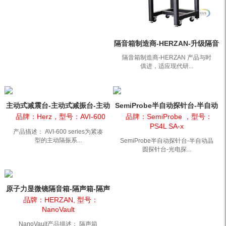
隔音箱制造商-HERZAN-升级隔音
箱增强隔音性能
隔音箱制造商-HERZAN 产品与时
俱进，适应现代研...
主动式减震台-主动式减振台-主动
SemiProbe半自动探针台-半自动
减震光学平台-herz...
晶圆探针台-光电探针台
品牌：Herz，型号：AVI-600
品牌：SemiProbe ，型号：
PS4L SA-x
产品描述： AVI-600 series为紧凑
型的主动隔振系...
SemiProbe半自动探针台-半自动晶
圆探针台-光电探...
原子力显微镜隔音箱-隔声箱-隔声
系统NanoVault
品牌：HERZAN, 型号：
NanoVault
NanoVault产品描述： 隔声箱