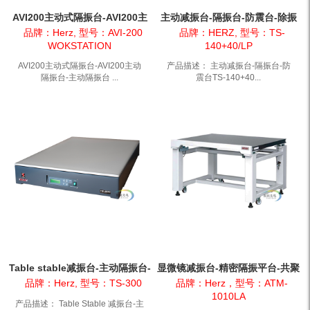
AVI200主动式隔振台-AVI200主
主动减振台-隔振台-防震台-除振
动隔振台-主动隔振台
台TS-140+40
品牌：Herz, 型号：AVI-200
品牌：HERZ, 型号：TS-
WOKSTATION
140+40/LP
AVI200主动式隔振台-AVI200主动
产品描述： 主动减振台-隔振台-防
隔振台-主动隔振台 ...
震台TS-140+40...
Table stable减振台-主动隔振台-
显微镜减振台-精密隔振平台-共聚
防震台TS-300
焦显微镜减振平台
品牌：Herz, 型号：TS-300
品牌：Herz，型号：ATM-
1010LA
产品描述： Table Stable 减振台-主